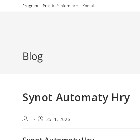
Přejít
Program
Praktické informace
Kontakt
k
obsahu
Blog
Synot Automaty Hry
Autor
Příspěvek
25. 1. 2026
příspěvku
byl
publikován