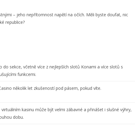
stnými – jeho nepřítomnost napětí na očích. Měli byste doufat, nic
ské republice?
 do sekce, včetně více z nejlepších slotů Konami a více slotů s
ušujícími funkcemi.
asino několik let zkušeností pod pásem, pokud víte.
 virtuálním kasinu může být velmi zábavné a přinášet i slušné výhry,
dlouhou dobu.