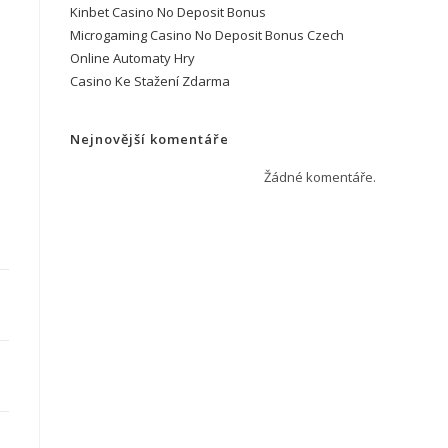
Kinbet Casino No Deposit Bonus
Microgaming Casino No Deposit Bonus Czech
Online Automaty Hry
Casino Ke Stažení Zdarma
Nejnovější komentáře
Žádné komentáře.