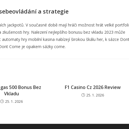
sebeovládání a strategie
ích jackpotů. V současné době mají hráči možnost hrát velké portfol
 a zkušenosti hry. Nalezení nejlepšího bonusu bez vkladu 2023 může
ot automaty hry mobilní kasina nabízejí širokou škálu her, k sázce Don
a Dont Come je opakem sázky come.
egas 500 Bonus Bez
F1 Casino Cz 2026 Review
Vkladu
25. 1. 2026
25. 1. 2026