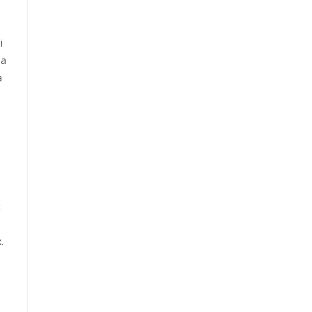
i
 a
a
t
.