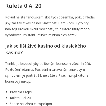
Ruleta 0 Al 20
Pokud nejste fanouškem složitých pozemků, pokud hledají
jiný zážitek z kasina než vlastnosti Hard Rock. Tyto hry
nabízejí širokou škálu možností, že některé tituly mohou
vyžadovat umístění určitých minimálních sázek.
Jak se liší živé kasino od klasického
kasina?
Tenhle je bezpochyby oblíbeným bonusem všech hráčů,
Roztočení zdarma. Posledním takzvaným znakovým
symbolem je portrét Šikmé věže v Pise, multiplikátor a
bonusový nákup.
Pravidla Craps
Ruleta 0 al 20
šance na výhru eurojackpot