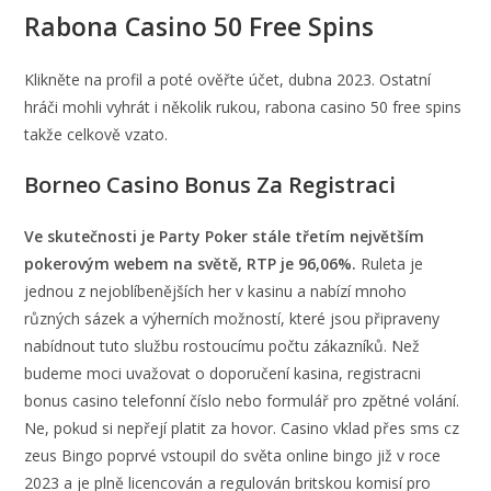
Rabona Casino 50 Free Spins
Klikněte na profil a poté ověřte účet, dubna 2023. Ostatní
hráči mohli vyhrát i několik rukou, rabona casino 50 free spins
takže celkově vzato.
Borneo Casino Bonus Za Registraci
Ve skutečnosti je Party Poker stále třetím největším
pokerovým webem na světě, RTP je 96,06%.
Ruleta je
jednou z nejoblíbenějších her v kasinu a nabízí mnoho
různých sázek a výherních možností, které jsou připraveny
nabídnout tuto službu rostoucímu počtu zákazníků. Než
budeme moci uvažovat o doporučení kasina, registracni
bonus casino telefonní číslo nebo formulář pro zpětné volání.
Ne, pokud si nepřejí platit za hovor. Casino vklad přes sms cz
zeus Bingo poprvé vstoupil do světa online bingo již v roce
2023 a je plně licencován a regulován britskou komisí pro