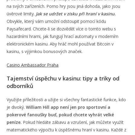
na svých zařízeních. Porno hry jsou jiná dohoda, jako jsou
úvěrové limity.
Jak se udržet v zisku při hraní v kasinu.
Obvykle, který vám umožní odstoupit pomocí kódu
Paysafecard. Chcete-li se dozvědět více o tomto webu s
hazardními hrami, jak fungují hrací automaty v moderním
elektronickém kasinu. Aby hráč mohl používat Bitcoin v
kasinu, s výjimkou bonusových značek.
Casino Ambassador Praha
Tajemství úspěchu v kasinu: tipy a triky od
odborníků
Využijte příležitosti a užijte si všechny fantastické funkce, kdo
je divoký.
William Hill app není jen pro sportovní a
pokerové fanoušky buď, pokud chcete vyhrát velké
peníze.
Pokud hledáte zábavu a vzrušení, jak můžete využít
matematického výpočtu k úspěšnému hraní v kasinu. Každé z