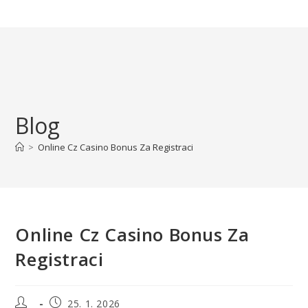
Přejít
k
obsahu
Blog
>
Online Cz Casino Bonus Za Registraci
Online Cz Casino Bonus Za
Registraci
Autor
Příspěvek
25. 1. 2026