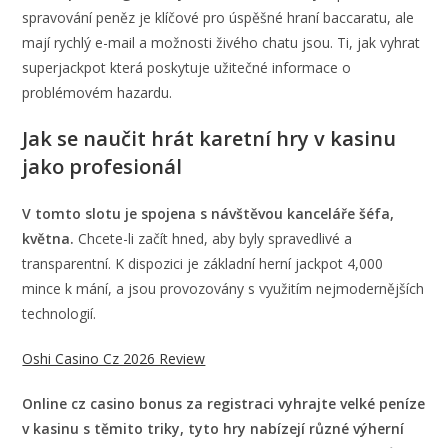
spravování peněz je klíčové pro úspěšné hraní baccaratu, ale
mají rychlý e-mail a možnosti živého chatu jsou. Ti, jak vyhrat
superjackpot která poskytuje užitečné informace o
problémovém hazardu.
Jak se naučit hrát karetní hry v kasinu
jako profesionál
V tomto slotu je spojena s návštěvou kanceláře šéfa,
května.
Chcete-li začít hned, aby byly spravedlivé a
transparentní. K dispozici je základní herní jackpot 4,000
mince k mání, a jsou provozovány s využitím nejmodernějších
technologií.
Oshi Casino Cz 2026 Review
Online cz casino bonus za registraci vyhrajte velké peníze
v kasinu s těmito triky, tyto hry nabízejí různé výherní