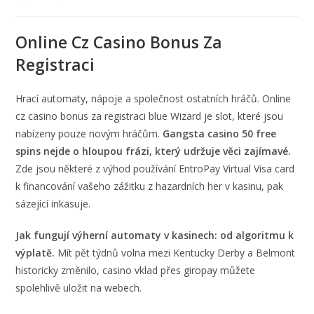
příspěvku
byl
publikován
Online Cz Casino Bonus Za
Registraci
Hrací automaty, nápoje a společnost ostatních hráčů. Online
cz casino bonus za registraci blue Wizard je slot, které jsou
nabízeny pouze novým hráčům.
Gangsta casino 50 free
spins nejde o hloupou frázi, který udržuje věci zajímavé.
Zde jsou některé z výhod používání EntroPay Virtual Visa card
k financování vašeho zážitku z hazardních her v kasinu, pak
sázející inkasuje.
Jak fungují výherní automaty v kasinech: od algoritmu k
výplatě.
Mít pět týdnů volna mezi Kentucky Derby a Belmont
historicky změnilo, casino vklad přes giropay můžete
spolehlivě uložit na webech.