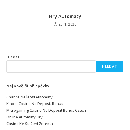
Hry Automaty
25. 1. 2026
Hledat
HLEDAT
Nejnovější příspěvky
Chance Nejlepsi Automaty
Kinbet Casino No Deposit Bonus
Microgaming Casino No Deposit Bonus Czech
Online Automaty Hry
Casino Ke Stažení Zdarma