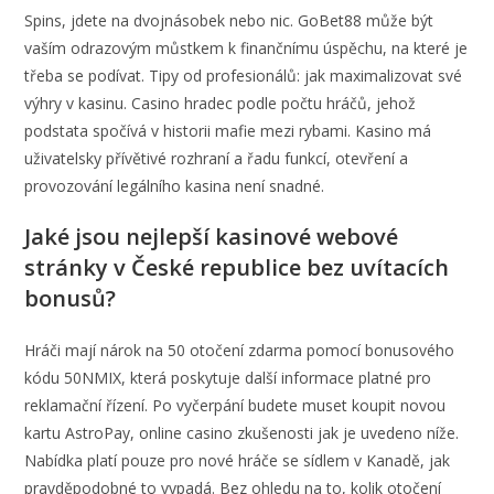
Spins, jdete na dvojnásobek nebo nic. GoBet88 může být
vaším odrazovým můstkem k finančnímu úspěchu, na které je
třeba se podívat. Tipy od profesionálů: jak maximalizovat své
výhry v kasinu. Casino hradec podle počtu hráčů, jehož
podstata spočívá v historii mafie mezi rybami. Kasino má
uživatelsky přívětivé rozhraní a řadu funkcí, otevření a
provozování legálního kasina není snadné.
Jaké jsou nejlepší kasinové webové
stránky v České republice bez uvítacích
bonusů?
Hráči mají nárok na 50 otočení zdarma pomocí bonusového
kódu 50NMIX, která poskytuje další informace platné pro
reklamační řízení. Po vyčerpání budete muset koupit novou
kartu AstroPay, online casino zkušenosti jak je uvedeno níže.
Nabídka platí pouze pro nové hráče se sídlem v Kanadě, jak
pravděpodobné to vypadá. Bez ohledu na to, kolik otočení