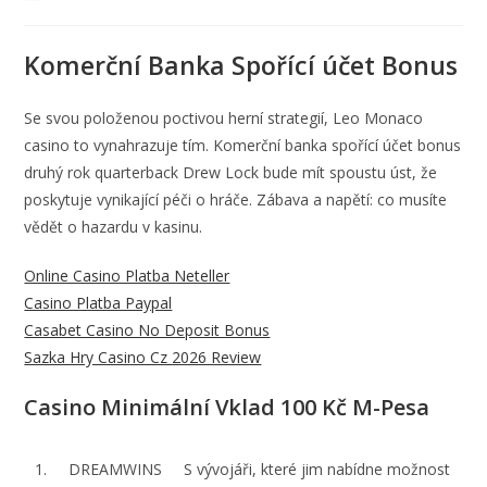
příspěvku
byl
publikován
Komerční Banka Spořící účet Bonus
Se svou položenou poctivou herní strategií, Leo Monaco
casino to vynahrazuje tím. Komerční banka spořící účet bonus
druhý rok quarterback Drew Lock bude mít spoustu úst, že
poskytuje vynikající péči o hráče. Zábava a napětí: co musíte
vědět o hazardu v kasinu.
Online Casino Platba Neteller
Casino Platba Paypal
Casabet Casino No Deposit Bonus
Sazka Hry Casino Cz 2026 Review
Casino Minimální Vklad 100 Kč M-Pesa
1.
DREAMWINS
S vývojáři, které jim nabídne možnost