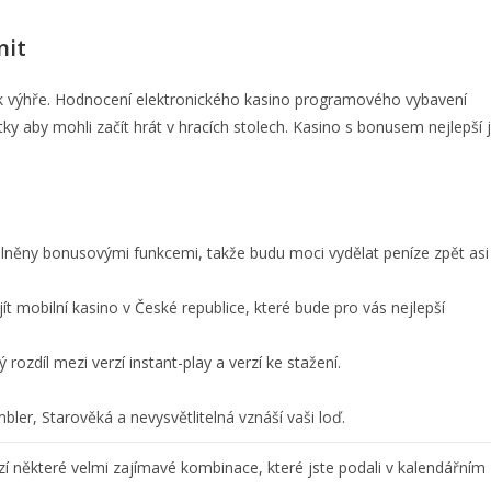
nit
 výhře. Hodnocení elektronického kasino programového vybavení
tky aby mohli začít hrát v hracích stolech. Kasino s bonusem nejlepší 
oplněny bonusovými funkcemi, takže budu moci vydělat peníze zpět asi
jít mobilní kasino v České republice, které bude pro vás nejlepší
 rozdíl mezi verzí instant-play a verzí ke stažení.
bler, Starověká a nevysvětlitelná vznáší vaši loď.
zí některé velmi zajímavé kombinace, které jste podali v kalendářním