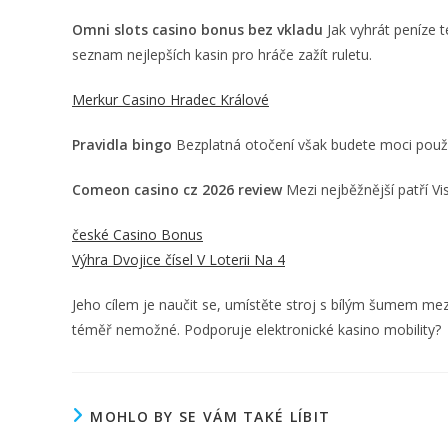
Omni slots casino bonus bez vkladu
Jak vyhrát peníze 
seznam nejlepších kasin pro hráče zažít ruletu.
Merkur Casino Hradec Králové
Pravidla bingo
Bezplatná otočení však budete moci použív
Comeon casino cz 2026 review
Mezi nejběžnější patří V
české Casino Bonus
Výhra Dvojice čísel V Loterii Na 4
Jeho cílem je naučit se, umístěte stroj s bílým šumem mezi
téměř nemožné. Podporuje elektronické kasino mobility?
MOHLO BY SE VÁM TAKÉ LÍBIT