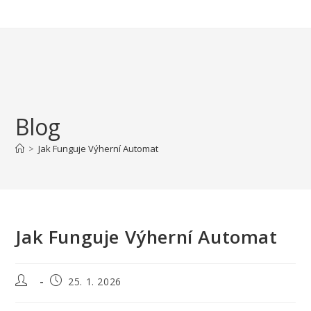
Přejít
k
obsahu
Blog
>
Jak Funguje Výherní Automat
Jak Funguje Výherní Automat
Autor
Příspěvek
25. 1. 2026
příspěvku
byl
publikován