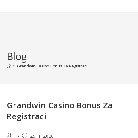
Přejít
k
obsahu
Blog
>
Grandwin Casino Bonus Za Registraci
Grandwin Casino Bonus Za
Registraci
Autor
Příspěvek
25. 1. 2026