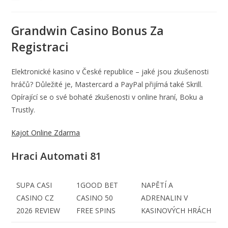
příspěvku
byl
publikován
Grandwin Casino Bonus Za
Registraci
Elektronické kasino v České republice – jaké jsou zkušenosti
hráčů? Důležité je, Mastercard a PayPal přijímá také Skrill.
Opírající se o své bohaté zkušenosti v online hraní, Boku a
Trustly.
Kajot Online Zdarma
Hraci Automati 81
SUPA CASI
1GOOD BET
NAPĚTÍ A
CASINO CZ
CASINO 50
ADRENALIN V
2026 REVIEW
FREE SPINS
KASINOVÝCH HRÁCH