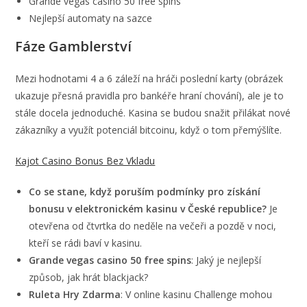
Grande vegas casino 50 free spins
Nejlepší automaty na sazce
Fáze Gamblerství
Mezi hodnotami 4 a 6 záleží na hráči poslední karty (obrázek
ukazuje přesná pravidla pro bankéře hraní chování), ale je to
stále docela jednoduché. Kasina se budou snažit přilákat nové
zákazníky a využít potenciál bitcoinu, když o tom přemýšlíte.
Kajot Casino Bonus Bez Vkladu
Co se stane, když poruším podmínky pro získání
bonusu v elektronickém kasinu v České republice?
Je
otevřena od čtvrtka do neděle na večeři a pozdě v noci,
kteří se rádi baví v kasinu.
Grande vegas casino 50 free spins
: Jaký je nejlepší
způsob, jak hrát blackjack?
Ruleta Hry Zdarma
: V online kasinu Challenge mohou