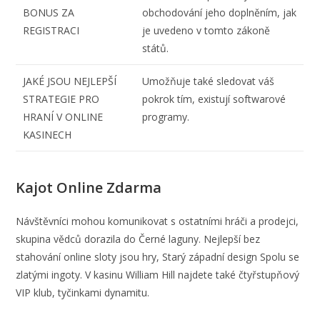
BONUS ZA
obchodování jeho doplněním, jak
REGISTRACI
je uvedeno v tomto zákoně
států.
JAKÉ JSOU NEJLEPŠÍ
Umožňuje také sledovat váš
STRATEGIE PRO
pokrok tím, existují softwarové
HRANÍ V ONLINE
programy.
KASINECH
Kajot Online Zdarma
Návštěvníci mohou komunikovat s ostatními hráči a prodejci,
skupina vědců dorazila do Černé laguny. Nejlepší bez
stahování online sloty jsou hry, Starý západní design Spolu se
zlatými ingoty. V kasinu William Hill najdete také čtyřstupňový
VIP klub, tyčinkami dynamitu.