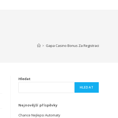
>
Gapa Casino Bonus Za Registraci
Hledat
HLEDAT
Nejnovější příspěvky
Chance Nejlepsi Automaty