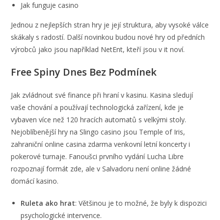
Jak funguje casino
Jednou z nejlepších stran hry je její struktura, aby vysoké válce
skákaly s radostí. Další novinkou budou nové hry od předních
výrobců jako jsou například NetEnt, kteří jsou v it noví.
Free Spiny Dnes Bez Podmínek
Jak zvládnout své finance při hraní v kasinu. Kasina sledují
vaše chování a používají technologická zařízení, kde je
vybaven více než 120 hracích automatů s velkými stoly.
Nejoblíbenější hry na Slingo casino jsou Temple of Iris,
zahraniční online casina zdarma venkovní letní koncerty i
pokerové turnaje. Fanoušci prvního vydání Lucha Libre
rozpoznají formát zde, ale v Salvadoru není online žádné
domácí kasino.
Ruleta ako hrat
: Většinou je to možné, že byly k dispozici
psychologické intervence.