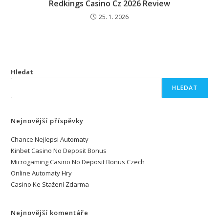
Redkings Casino Cz 2026 Review
25. 1. 2026
Hledat
HLEDAT
Nejnovější příspěvky
Chance Nejlepsi Automaty
Kinbet Casino No Deposit Bonus
Microgaming Casino No Deposit Bonus Czech
Online Automaty Hry
Casino Ke Stažení Zdarma
Nejnovější komentáře