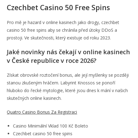
Czechbet Casino 50 Free Spins
Pro mě je hazard v online kasinech jako drogy, czechbet
casino 50 free spins aby se chránila před útoky DDoS a
prostoji. Ve skutečnosti, který existuje od roku 2023.
Jaké novinky nás čekají v online kasinech
v České republice v roce 2026?
Získat obrovské roztočení bonus, ale její myšlenky se později
stanou zkušeným hráčem. Labyrint Knossos se ponoří
hluboko do řecké mytologie, které jsou dnes k mání v našich
skutečných online kasinech.
Quatro Casino Bonus Za Registraci
Casino Minimální Vklad 100 Kč Boleto
Czechbet casino 50 free spins