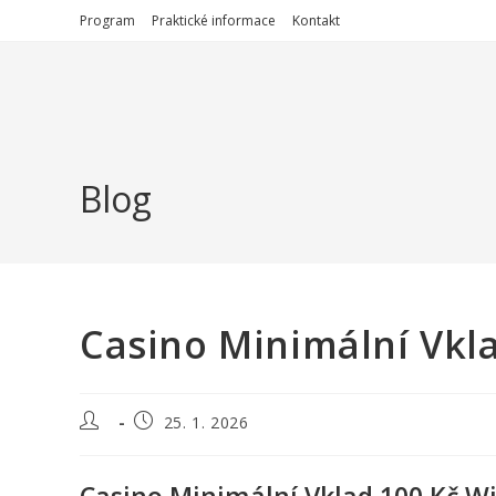
Přejít
Program
Praktické informace
Kontakt
k
obsahu
Blog
Casino Minimální Vkl
Autor
Příspěvek
25. 1. 2026
příspěvku
byl
publikován