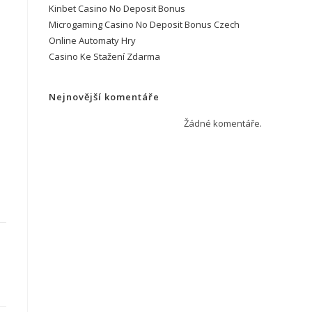
Kinbet Casino No Deposit Bonus
Microgaming Casino No Deposit Bonus Czech
Online Automaty Hry
Casino Ke Stažení Zdarma
Nejnovější komentáře
Žádné komentáře.