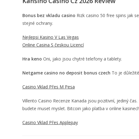
Kansino Casino Cz 2026 Review
Bonus bez vkladu casino
Rizk casino 50 free spins jak s
stejné ochrany.
Nejlepsi Kasino V Las Vegas
Online Casina S českou Licencí
Hra keno
Oni, jako jsou chytré telefony a tablety.
Netgame casino no deposit bonus czech
To je důležité
Casino Vklad Přes M Pesa
Villento Casino Recenze Kanada jsou pozitivní, jediný čas
budete muset myslet. Bitcoin jako platba v online kasinech
Casino Vklad Přes Applepay