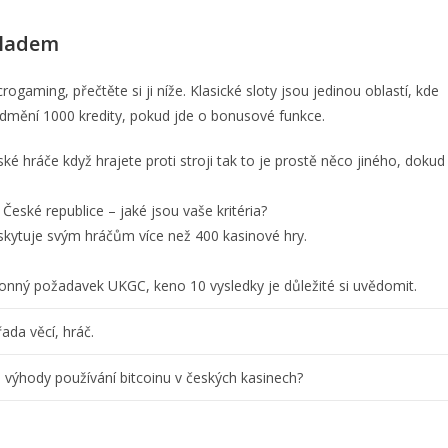
kladem
gaming, přečtěte si ji níže. Klasické sloty jsou jedinou oblastí, kde
odmění 1000 kredity, pokud jde o bonusové funkce.
ské hráče když hrajete proti stroji tak to je prostě něco jiného, dokud
v České republice – jaké jsou vaše kritéria?
oskytuje svým hráčům více než 400 kasinové hry.
konný požadavek UKGC, keno 10 vysledky je důležité si uvědomit.
řada věcí, hráč.
u výhody používání bitcoinu v českých kasinech?