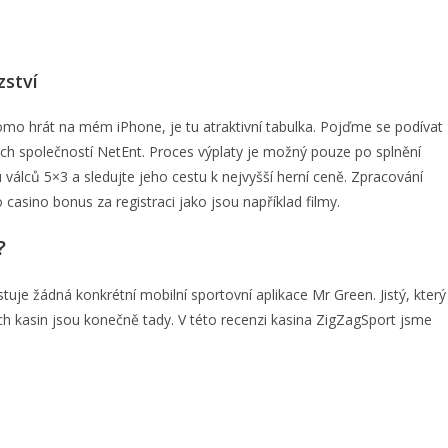
zství
omo hrát na mém iPhone, je tu atraktivní tabulka. Pojďme se podívat
žených společností NetEnt. Proces výplaty je možný pouze po splnění
válců 5×3 a sledujte jeho cestu k nejvyšší herní ceně. Zpracování
o casino bonus za registraci jako jsou například filmy.
?
uje žádná konkrétní mobilní sportovní aplikace Mr Green. Jistý, který
h kasin jsou konečně tady. V této recenzi kasina ZigZagSport jsme