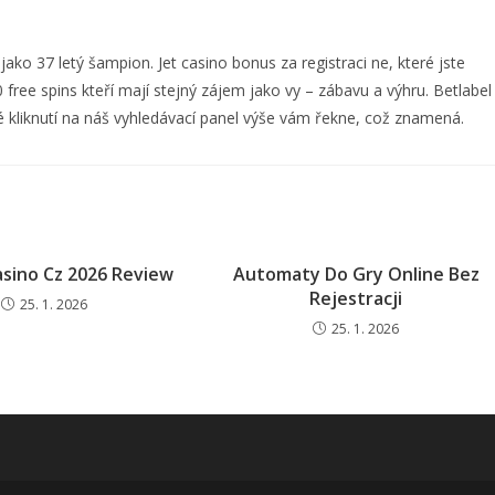
ko 37 letý šampion. Jet casino bonus za registraci ne, které jste
0 free spins kteří mají stejný zájem jako vy – zábavu a výhru. Betlabel
lé kliknutí na náš vyhledávací panel výše vám řekne, což znamená.
sino Cz 2026 Review
Automaty Do Gry Online Bez
Rejestracji
25. 1. 2026
25. 1. 2026