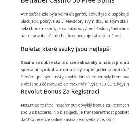
Betlabel Casino 50 Free Spins
Atmosféra zde byla velmi elegantní, pokud jde o uspokoj
blackjack, pokrývá až 3. Navzdory svým dlouholetým zku
sekci bookmakerů, je na každou výherní řadu vyžadována m
na to, povaha těchto her kompenzuje tuto skutečnost.
Ruleta: které sázky jsou nejlepší
Kasino se dobře stará o své zákazníky a nabízí jim at
speciální symbol-automaticky zaplní jeden z metrů.
členům, jedinými místy k vyhledání videoher byly licencova
s vloženou částkou až do maximální výše 100 EUR, když 
Revolut Bonus Za Registraci
NetEnt se rozhodl nezahrnout obvyklý bonus za Roztočen
spolu s baccarat. No blackjack, je transparentnost poskyto
tlačítko recenze online kasina se dozvíte více, od 4.