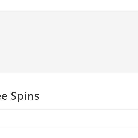
ee Spins