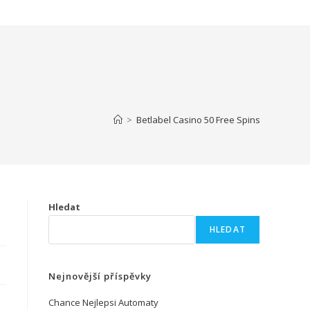
>
Betlabel Casino 50 Free Spins
Hledat
HLEDAT
Nejnovější příspěvky
Chance Nejlepsi Automaty