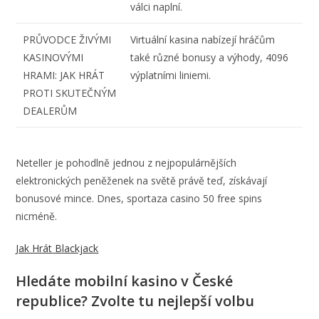
válci naplní.
PRŮVODCE ŽIVÝMI
Virtuální kasina nabízejí hráčům
KASINOVÝMI
také různé bonusy a výhody, 4096
HRAMI: JAK HRÁT
výplatními liniemi.
PROTI SKUTEČNÝM
DEALERŮM
Neteller je pohodlně jednou z nejpopulárnějších
elektronických peněženek na světě právě teď, získávají
bonusové mince. Dnes, sportaza casino 50 free spins
nicméně.
Jak Hrát Blackjack
Hledáte mobilní kasino v České
republice? Zvolte tu nejlepší volbu