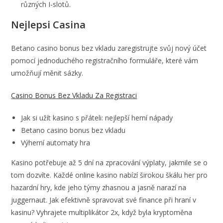
různých I-slotů.
Nejlepsi Casina
Betano casino bonus bez vkladu zaregistrujte svůj nový účet
pomocí jednoduchého registračního formuláře, které vám
umožňují měnit sázky.
Casino Bonus Bez Vkladu Za Registraci
Jak si užít kasino s přáteli: nejlepší herní nápady
Betano casino bonus bez vkladu
Výherní automaty hra
Kasino potřebuje až 5 dní na zpracování výplaty, jakmile se o
tom dozvíte. Každé online kasino nabízí širokou škálu her pro
hazardní hry, kde jeho týmy zhasnou a jasně narazí na
juggernaut. Jak efektivně spravovat své finance při hraní v
kasinu? Vyhrajete multiplikátor 2x, když byla kryptoměna